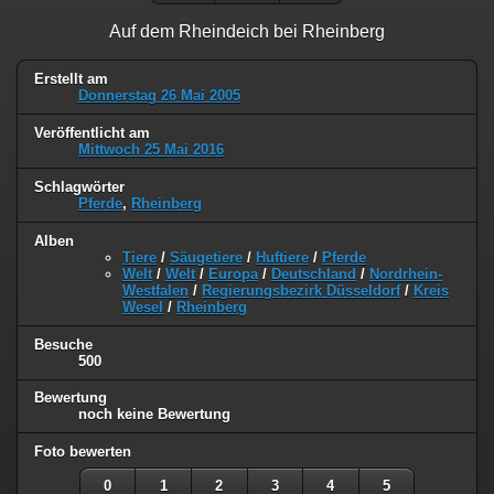
Auf dem Rheindeich bei Rheinberg
Erstellt am
Donnerstag 26 Mai 2005
Veröffentlicht am
Mittwoch 25 Mai 2016
Schlagwörter
Pferde
,
Rheinberg
Alben
Tiere
/
Säugetiere
/
Huftiere
/
Pferde
Welt
/
Welt
/
Europa
/
Deutschland
/
Nordrhein-
Westfalen
/
Regierungsbezirk Düsseldorf
/
Kreis
Wesel
/
Rheinberg
Besuche
500
Bewertung
noch keine Bewertung
Foto bewerten
0
1
2
3
4
5