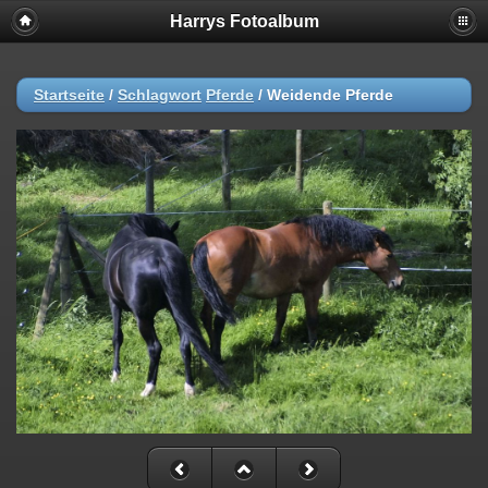
Harrys Fotoalbum
Startseite
/
Schlagwort
Pferde
/
Weidende Pferde