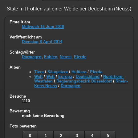
Stute mit Fohlen auf einer Weide bei Uedesheim (Neuss)
Erstellt am
Mittwoch 16 Juni 2010
Veröffentlicht am
Dienstag 8 April 2014
Schlagwörter
Dormagen
,
Fohlen
,
Neuss
,
Pferde
Alben
Tiere
/
Säugetiere
/
Huftiere
/
Pferde
Welt
/
Welt
/
Europa
/
Deutschland
/
Nordrhein-
Westfalen
/
Regierungsbezirk Düsseldorf
/
Rhein-
Kreis Neuss
/
Dormagen
Besuche
1110
Bewertung
noch keine Bewertung
Foto bewerten
0
1
2
3
4
5