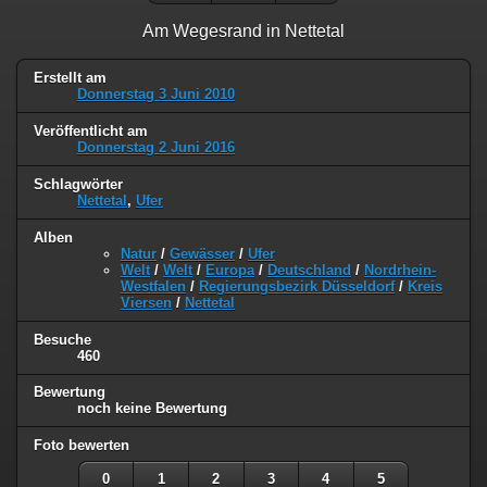
Am Wegesrand in Nettetal
Erstellt am
Donnerstag 3 Juni 2010
Veröffentlicht am
Donnerstag 2 Juni 2016
Schlagwörter
Nettetal
,
Ufer
Alben
Natur
/
Gewässer
/
Ufer
Welt
/
Welt
/
Europa
/
Deutschland
/
Nordrhein-
Westfalen
/
Regierungsbezirk Düsseldorf
/
Kreis
Viersen
/
Nettetal
Besuche
460
Bewertung
noch keine Bewertung
Foto bewerten
0
1
2
3
4
5