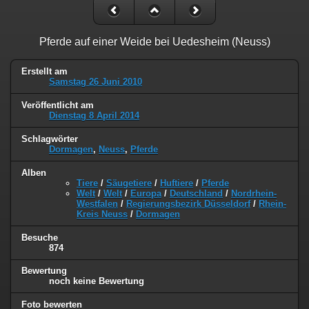
Pferde auf einer Weide bei Uedesheim (Neuss)
Erstellt am
Samstag 26 Juni 2010
Veröffentlicht am
Dienstag 8 April 2014
Schlagwörter
Dormagen
,
Neuss
,
Pferde
Alben
Tiere
/
Säugetiere
/
Huftiere
/
Pferde
Welt
/
Welt
/
Europa
/
Deutschland
/
Nordrhein-
Westfalen
/
Regierungsbezirk Düsseldorf
/
Rhein-
Kreis Neuss
/
Dormagen
Besuche
874
Bewertung
noch keine Bewertung
Foto bewerten