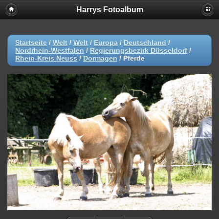
Harrys Fotoalbum
Startseite
/
Welt
/
Welt
/
Europa
/
Deutschland
/
Nordrhein-Westfalen
/
Regierungsbezirk Düsseldorf
/
Rhein-Kreis Neuss
/
Dormagen
/
Pferde