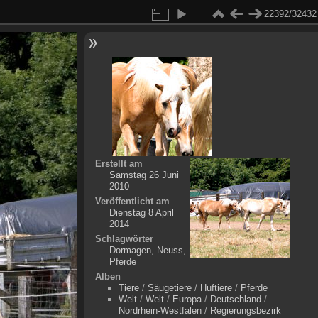
22392/32432
Erstellt am
Samstag 26 Juni
2010
Veröffentlicht am
Dienstag 8 April
2014
Schlagwörter
Dormagen
,
Neuss
,
Pferde
Alben
Tiere
/
Säugetiere
/
Huftiere
/
Pferde
Welt
/
Welt
/
Europa
/
Deutschland
/
Nordrhein-Westfalen
/
Regierungsbezirk