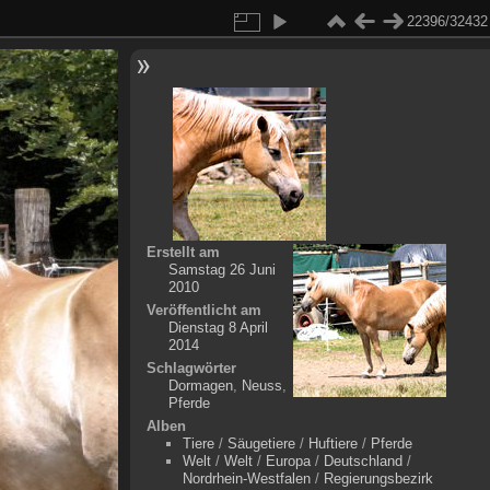
22396/32432
Erstellt am
Samstag 26 Juni
2010
Veröffentlicht am
Dienstag 8 April
2014
Schlagwörter
Dormagen
,
Neuss
,
Pferde
Alben
Tiere
/
Säugetiere
/
Huftiere
/
Pferde
Welt
/
Welt
/
Europa
/
Deutschland
/
Nordrhein-Westfalen
/
Regierungsbezirk