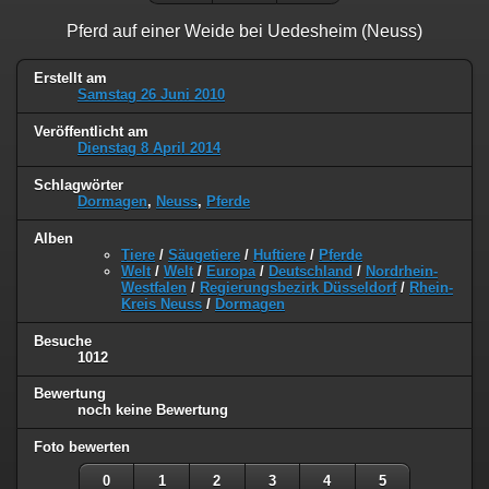
Pferd auf einer Weide bei Uedesheim (Neuss)
Erstellt am
Samstag 26 Juni 2010
Veröffentlicht am
Dienstag 8 April 2014
Schlagwörter
Dormagen
,
Neuss
,
Pferde
Alben
Tiere
/
Säugetiere
/
Huftiere
/
Pferde
Welt
/
Welt
/
Europa
/
Deutschland
/
Nordrhein-
Westfalen
/
Regierungsbezirk Düsseldorf
/
Rhein-
Kreis Neuss
/
Dormagen
Besuche
1012
Bewertung
noch keine Bewertung
Foto bewerten
0
1
2
3
4
5