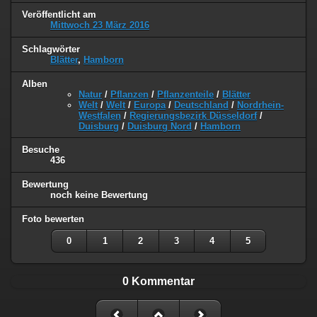
Veröffentlicht am
Mittwoch 23 März 2016
Schlagwörter
Blätter
,
Hamborn
Alben
Natur
/
Pflanzen
/
Pflanzenteile
/
Blätter
Welt
/
Welt
/
Europa
/
Deutschland
/
Nordrhein-
Westfalen
/
Regierungsbezirk Düsseldorf
/
Duisburg
/
Duisburg Nord
/
Hamborn
Besuche
436
Bewertung
noch keine Bewertung
Foto bewerten
0
1
2
3
4
5
0 Kommentar