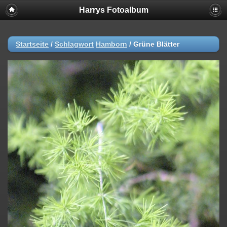
Harrys Fotoalbum
Startseite
/
Schlagwort
Hamborn
/
Grüne Blätter