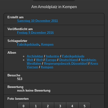
Am Arnoldplatz in Kempen
Erstellt am
Samstag 10 Dezember 2011
Veröffentlicht am
Freitag 9 Dezember 2016
Schlagwörter
Fabrikgebäude
,
Kempen
Alben
Architektur
/
Industrie
/
Fabrikgebäude
Welt
/
Welt
/
Europa
/
Deutschland
/
Nordrhein-
Westfalen
/
Regierungsbezirk Düsseldorf
/
Kreis
Viersen
/
Kempen
Besuche
513
Bewertung
noch keine Bewertung
Foto bewerten
0
1
2
3
4
5