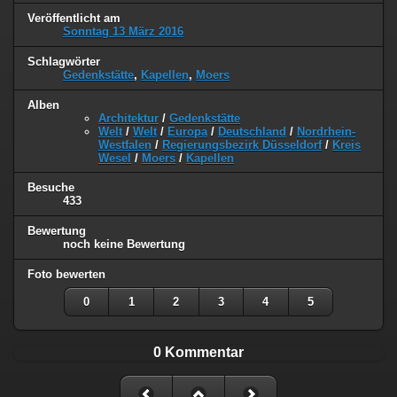
Veröffentlicht am
Sonntag 13 März 2016
Schlagwörter
Gedenkstätte
,
Kapellen
,
Moers
Alben
Architektur
/
Gedenkstätte
Welt
/
Welt
/
Europa
/
Deutschland
/
Nordrhein-
Westfalen
/
Regierungsbezirk Düsseldorf
/
Kreis
Wesel
/
Moers
/
Kapellen
Besuche
433
Bewertung
noch keine Bewertung
Foto bewerten
0
1
2
3
4
5
0 Kommentar