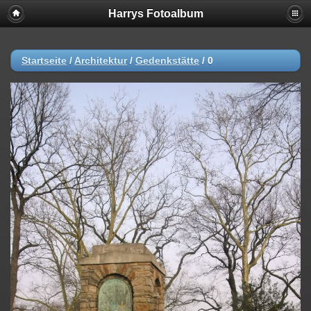
Harrys Fotoalbum
Startseite
/
Architektur
/
Gedenkstätte
/
0