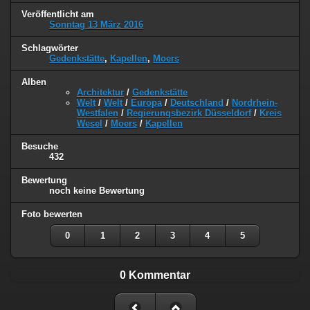
Veröffentlicht am
Sonntag 13 März 2016
Schlagwörter
Gedenkstätte
,
Kapellen
,
Moers
Alben
Architektur
/
Gedenkstätte
Welt
/
Welt
/
Europa
/
Deutschland
/
Nordrhein-
Westfalen
/
Regierungsbezirk Düsseldorf
/
Kreis
Wesel
/
Moers
/
Kapellen
Besuche
432
Bewertung
noch keine Bewertung
Foto bewerten
0
1
2
3
4
5
0 Kommentar