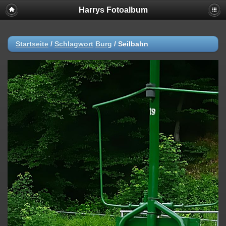
Harrys Fotoalbum
Startseite
/
Schlagwort
Burg
/
Seilbahn