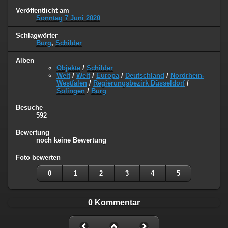
Veröffentlicht am
Sonntag 7 Juni 2020
Schlagwörter
Burg
,
Schilder
Alben
Objekte
/
Schilder
Welt
/
Welt
/
Europa
/
Deutschland
/
Nordrhein-
Westfalen
/
Regierungsbezirk Düsseldorf
/
Solingen
/
Burg
Besuche
592
Bewertung
noch keine Bewertung
Foto bewerten
0
1
2
3
4
5
0 Kommentar