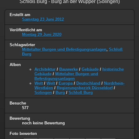
Schloß Burg - Burg an der Wupper (Solingen)
Erstellt am
Samstag 23 Juni 2012
Veröffentlicht am
Montag 29 Juni 2020
Schlagwörter
Mittelalter Burgen und Befestigungsanlagen
,
Schloß
Burg
Alben
Architektur
/
Bauwerke
/
Gebäude
/
historische
Gebäude
/
Mittelalter Burgen und
Befestigungsanlagen
Welt
/
Welt
/
Europa
/
Deutschland
/
Nordrhein-
Westfalen
/
Regierungsbezirk Düsseldorf
/
Solingen
/
Burg
/
Schloß Burg
Besuche
577
Bewertung
noch keine Bewertung
Foto bewerten