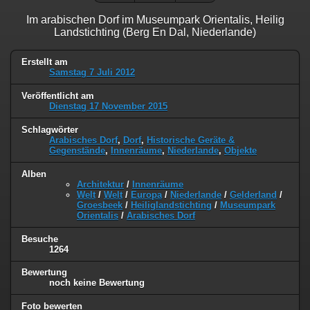
Im arabischen Dorf im Museumpark Orientalis, Heilig
Landstichting (Berg En Dal, Niederlande)
Erstellt am
Samstag 7 Juli 2012
Veröffentlicht am
Dienstag 17 November 2015
Schlagwörter
Arabisches Dorf
,
Dorf
,
Historische Geräte &
Gegenstände
,
Innenräume
,
Niederlande
,
Objekte
Alben
Architektur
/
Innenräume
Welt
/
Welt
/
Europa
/
Niederlande
/
Gelderland
/
Groesbeek
/
Heiliglandstichting
/
Museumpark
Orientalis
/
Arabisches Dorf
Besuche
1264
Bewertung
noch keine Bewertung
Foto bewerten