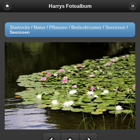
Harrys Fotoalbum
Startseite
/
Natur
/
Pflanzen
/
Bedecktsamer
/
Seerosen
/
Seerosen