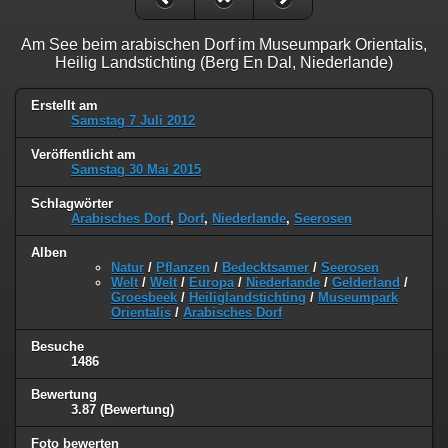
Am See beim arabischen Dorf im Museumpark Orientalis,
Heilig Landstichting (Berg En Dal, Niederlande)
Erstellt am
Samstag 7 Juli 2012
Veröffentlicht am
Samstag 30 Mai 2015
Schlagwörter
Arabisches Dorf
,
Dorf
,
Niederlande
,
Seerosen
Alben
Natur
/
Pflanzen
/
Bedecktsamer
/
Seerosen
Welt
/
Welt
/
Europa
/
Niederlande
/
Gelderland
/
Groesbeek
/
Heiliglandstichting
/
Museumpark
Orientalis
/
Arabisches Dorf
Besuche
1486
Bewertung
3.87
(Bewertung)
Foto bewerten