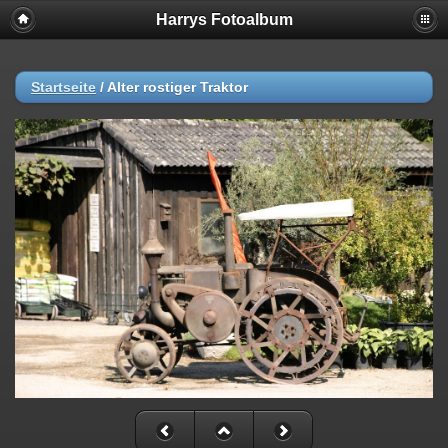
Harrys Fotoalbum
Startseite
/
Alter rostiger Traktor