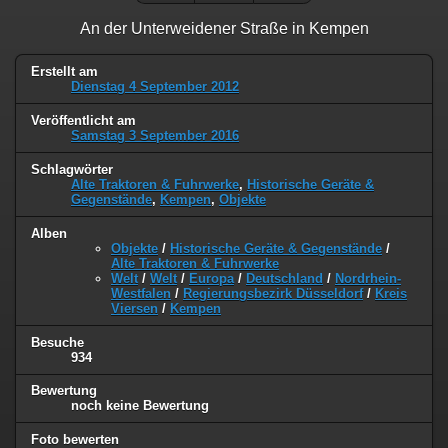
An der Unterweidener Straße in Kempen
Erstellt am
Dienstag 4 September 2012
Veröffentlicht am
Samstag 3 September 2016
Schlagwörter
Alte Traktoren & Fuhrwerke
,
Historische Geräte &
Gegenstände
,
Kempen
,
Objekte
Alben
Objekte
/
Historische Geräte & Gegenstände
/
Alte Traktoren & Fuhrwerke
Welt
/
Welt
/
Europa
/
Deutschland
/
Nordrhein-
Westfalen
/
Regierungsbezirk Düsseldorf
/
Kreis
Viersen
/
Kempen
Besuche
934
Bewertung
noch keine Bewertung
Foto bewerten