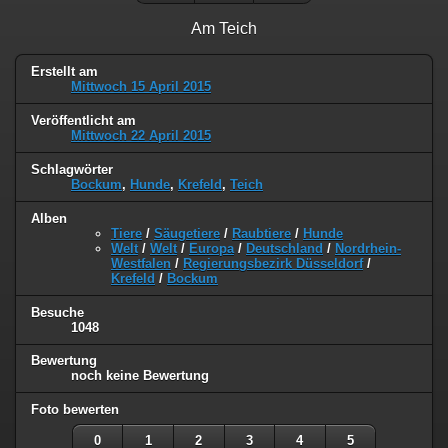
Am Teich
Erstellt am
Mittwoch 15 April 2015
Veröffentlicht am
Mittwoch 22 April 2015
Schlagwörter
Bockum
,
Hunde
,
Krefeld
,
Teich
Alben
Tiere
/
Säugetiere
/
Raubtiere
/
Hunde
Welt
/
Welt
/
Europa
/
Deutschland
/
Nordrhein-
Westfalen
/
Regierungsbezirk Düsseldorf
/
Krefeld
/
Bockum
Besuche
1048
Bewertung
noch keine Bewertung
Foto bewerten
0
1
2
3
4
5