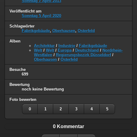
Sonntag 7 April 2013
Veröffentlicht am
Sonntag 5 April 2020
Schlagwörter
Fabrikgebäude
,
Oberhausen
,
Osterfeld
Alben
Architektur
/
Industrie
/
Fabrikgebäude
Welt
/
Welt
/
Europa
/
Deutschland
/
Nordrhein-
Westfalen
/
Regierungsbezirk Düsseldorf
/
Oberhausen
/
Osterfeld
Besuche
699
Bewertung
noch keine Bewertung
Foto bewerten
0
1
2
3
4
5
0 Kommentar