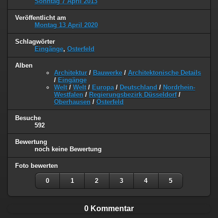
Sonntag 7 April 2013
Veröffentlicht am
Montag 13 April 2020
Schlagwörter
Eingänge
,
Osterfeld
Alben
Architektur
/
Bauwerke
/
Architektonische Details
/
Eingänge
Welt
/
Welt
/
Europa
/
Deutschland
/
Nordrhein-
Westfalen
/
Regierungsbezirk Düsseldorf
/
Oberhausen
/
Osterfeld
Besuche
592
Bewertung
noch keine Bewertung
Foto bewerten
0
1
2
3
4
5
0 Kommentar