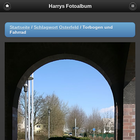
Harrys Fotoalbum
Startseite
/
Schlagwort
Osterfeld
/
Torbogen und
Fahrrad