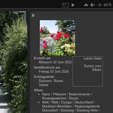
34/75
Erstellt am
Letzte Seite
Mittwoch 10 Juni 2015
Zurück zum
Veröffentlicht am
Album
Freitag 10 Juni 2016
Schlagwörter
Duissern
,
Rosen
,
Steine
Alben
Natur
/
Pflanzen
/
Bedecktsamer
/
Rosengewächse
/
Rosen
Welt
/
Welt
/
Europa
/
Deutschland
/
Nordrhein-Westfalen
/
Regierungsbezirk
Düsseldorf
/
Duisburg
/
Duisburg Mitte
/