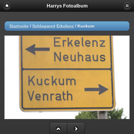
Harrys Fotoalbum
Startseite
/
Schlagwort
Erkelenz
/
Kuckum