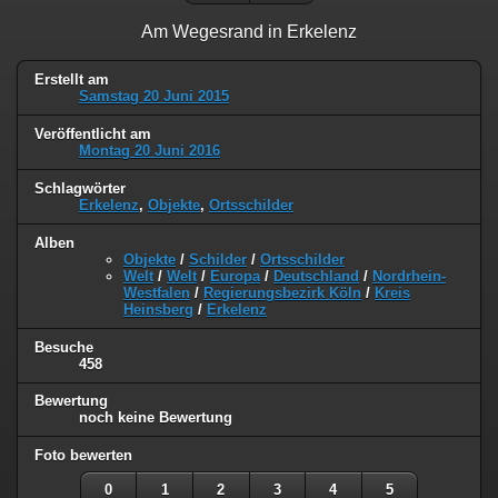
Am Wegesrand in Erkelenz
Erstellt am
Samstag 20 Juni 2015
Veröffentlicht am
Montag 20 Juni 2016
Schlagwörter
Erkelenz
,
Objekte
,
Ortsschilder
Alben
Objekte
/
Schilder
/
Ortsschilder
Welt
/
Welt
/
Europa
/
Deutschland
/
Nordrhein-
Westfalen
/
Regierungsbezirk Köln
/
Kreis
Heinsberg
/
Erkelenz
Besuche
458
Bewertung
noch keine Bewertung
Foto bewerten
0
1
2
3
4
5