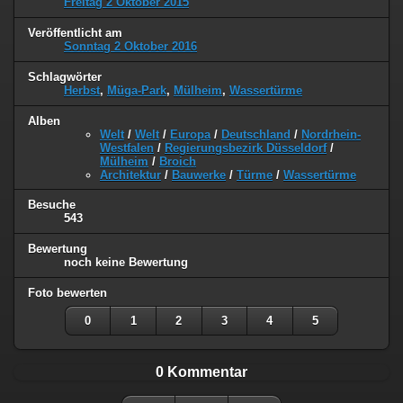
Freitag 2 Oktober 2015
Veröffentlicht am
Sonntag 2 Oktober 2016
Schlagwörter
Herbst
,
Müga-Park
,
Mülheim
,
Wassertürme
Alben
Welt
/
Welt
/
Europa
/
Deutschland
/
Nordrhein-
Westfalen
/
Regierungsbezirk Düsseldorf
/
Mülheim
/
Broich
Architektur
/
Bauwerke
/
Türme
/
Wassertürme
Besuche
543
Bewertung
noch keine Bewertung
Foto bewerten
0
1
2
3
4
5
0 Kommentar