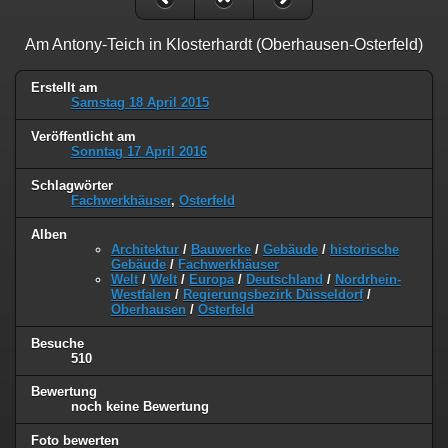
Am Antony-Teich in Klosterhardt (Oberhausen-Osterfeld)
Erstellt am
Samstag 18 April 2015
Veröffentlicht am
Sonntag 17 April 2016
Schlagwörter
Fachwerkhäuser
,
Osterfeld
Alben
Architektur
/
Bauwerke
/
Gebäude
/
historische
Gebäude
/
Fachwerkhäuser
Welt
/
Welt
/
Europa
/
Deutschland
/
Nordrhein-
Westfalen
/
Regierungsbezirk Düsseldorf
/
Oberhausen
/
Osterfeld
Besuche
510
Bewertung
noch keine Bewertung
Foto bewerten