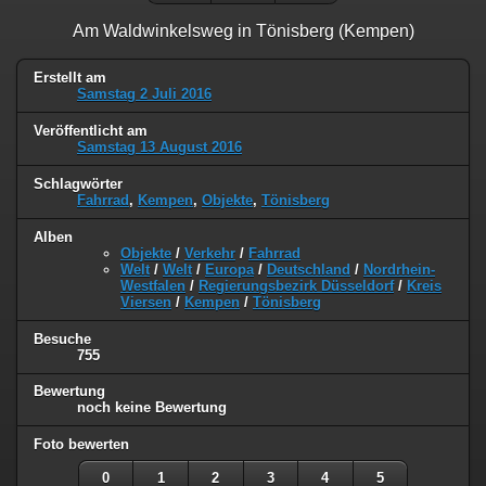
Am Waldwinkelsweg in Tönisberg (Kempen)
Erstellt am
Samstag 2 Juli 2016
Veröffentlicht am
Samstag 13 August 2016
Schlagwörter
Fahrrad
,
Kempen
,
Objekte
,
Tönisberg
Alben
Objekte
/
Verkehr
/
Fahrrad
Welt
/
Welt
/
Europa
/
Deutschland
/
Nordrhein-
Westfalen
/
Regierungsbezirk Düsseldorf
/
Kreis
Viersen
/
Kempen
/
Tönisberg
Besuche
755
Bewertung
noch keine Bewertung
Foto bewerten
0
1
2
3
4
5