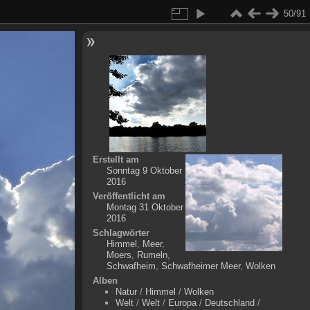
50/91
Erstellt am
Sonntag 9 Oktober
2016
Veröffentlicht am
Montag 31 Oktober
2016
Schlagwörter
Himmel
,
Meer
,
Moers
,
Rumeln
,
Schwafheim
,
Schwafheimer Meer
,
Wolken
Alben
Natur
/
Himmel
/
Wolken
Welt
/
Welt
/
Europa
/
Deutschland
/