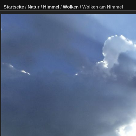
Startseite
/
Natur
/
Himmel
/
Wolken
/
Wolken am Himmel