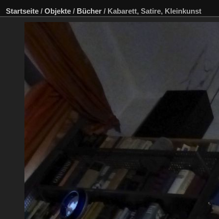
Startseite
/
Objekte
/
Bücher
/
Kabarett, Satire, Kleinkunst