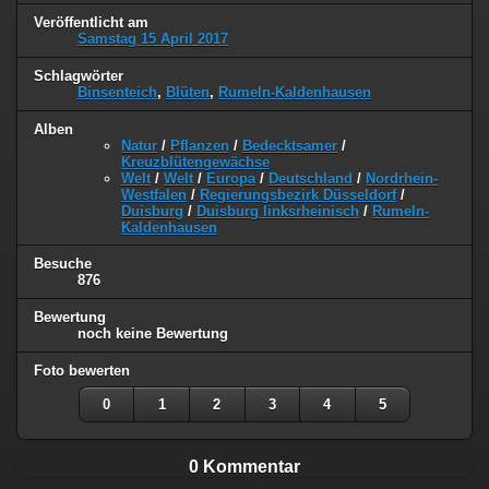
Veröffentlicht am
Samstag 15 April 2017
Schlagwörter
Binsenteich
,
Blüten
,
Rumeln-Kaldenhausen
Alben
Natur
/
Pflanzen
/
Bedecktsamer
/
Kreuzblütengewächse
Welt
/
Welt
/
Europa
/
Deutschland
/
Nordrhein-
Westfalen
/
Regierungsbezirk Düsseldorf
/
Duisburg
/
Duisburg linksrheinisch
/
Rumeln-
Kaldenhausen
Besuche
876
Bewertung
noch keine Bewertung
Foto bewerten
0
1
2
3
4
5
0 Kommentar