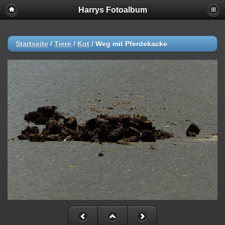
Harrys Fotoalbum
Startseite
/
Tiere
/
Kot
/
Weg mit Pferdekacke