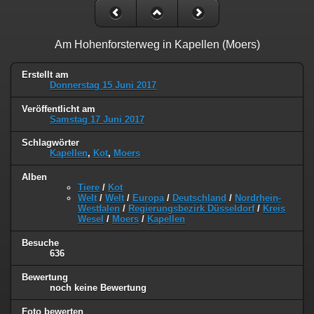
Am Hohenforsterweg in Kapellen (Moers)
Erstellt am
Donnerstag 15 Juni 2017
Veröffentlicht am
Samstag 17 Juni 2017
Schlagwörter
Kapellen
,
Kot
,
Moers
Alben
Tiere
/
Kot
Welt
/
Welt
/
Europa
/
Deutschland
/
Nordrhein-
Westfalen
/
Regierungsbezirk Düsseldorf
/
Kreis
Wesel
/
Moers
/
Kapellen
Besuche
636
Bewertung
noch keine Bewertung
Foto bewerten