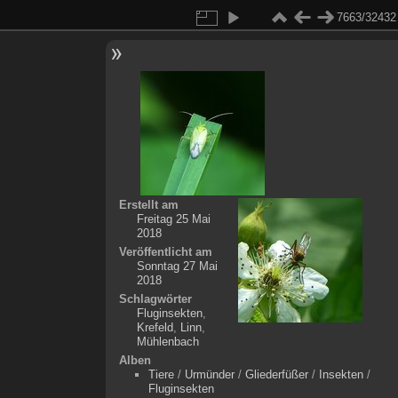
7663/32432
Erstellt am
Freitag 25 Mai
2018
Veröffentlicht am
Sonntag 27 Mai
2018
Schlagwörter
Fluginsekten
,
Krefeld
,
Linn
,
Mühlenbach
Alben
Tiere
/
Urmünder
/
Gliederfüßer
/
Insekten
/
Fluginsekten