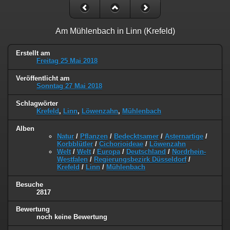
Am Mühlenbach in Linn (Krefeld)
Erstellt am
Freitag 25 Mai 2018
Veröffentlicht am
Sonntag 27 Mai 2018
Schlagwörter
Krefeld
,
Linn
,
Löwenzahn
,
Mühlenbach
Alben
Natur
/
Pflanzen
/
Bedecktsamer
/
Asternartige
/
Korbblütler
/
Cichorioideae
/
Löwenzahn
Welt
/
Welt
/
Europa
/
Deutschland
/
Nordrhein-
Westfalen
/
Regierungsbezirk Düsseldorf
/
Krefeld
/
Linn
/
Mühlenbach
Besuche
2817
Bewertung
noch keine Bewertung