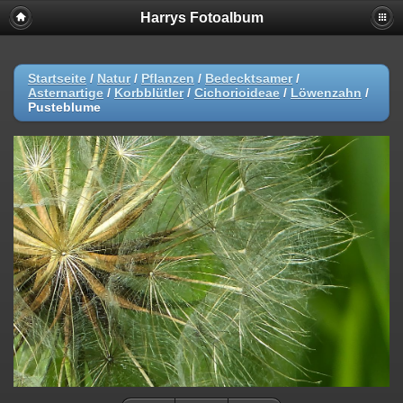
Harrys Fotoalbum
Startseite
/
Natur
/
Pflanzen
/
Bedecktsamer
/
Asternartige
/
Korbblütler
/
Cichorioideae
/
Löwenzahn
/
Pusteblume