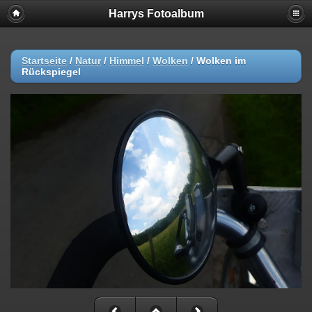
Harrys Fotoalbum
Startseite
/
Natur
/
Himmel
/
Wolken
/
Wolken im
Rückspiegel