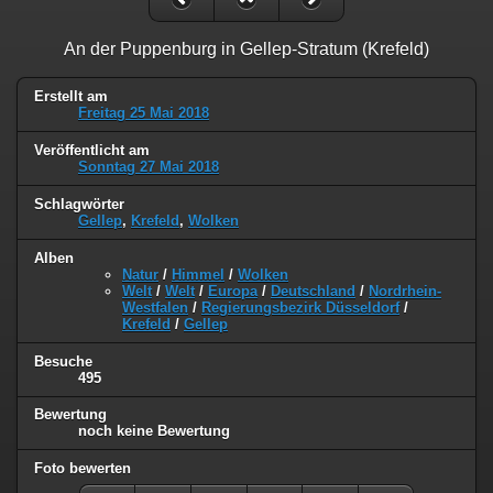
An der Puppenburg in Gellep-Stratum (Krefeld)
Erstellt am
Freitag 25 Mai 2018
Veröffentlicht am
Sonntag 27 Mai 2018
Schlagwörter
Gellep
,
Krefeld
,
Wolken
Alben
Natur
/
Himmel
/
Wolken
Welt
/
Welt
/
Europa
/
Deutschland
/
Nordrhein-
Westfalen
/
Regierungsbezirk Düsseldorf
/
Krefeld
/
Gellep
Besuche
495
Bewertung
noch keine Bewertung
Foto bewerten