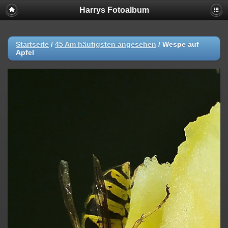
Harrys Fotoalbum
Startseite
/
45 Am häufigsten angesehen
/
Wespe auf
Apfel