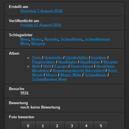
Erstellt am
Dienstag 7 August 2018
Veröffentlicht am
Freitag 17 August 2018
Schlagwörter
Meer
,
Moers
,
Rumeln
,
Schwafheim
,
Schwafheimer
Meer
,
Wespen
Alben
Tiere
/
Urmünder
/
Gliederfüßer
/
Insekten
/
Fluginsekten
/
Neuflügler
/
Hautflügler
/
Wespen
Welt
/
Welt
/
Europa
/
Deutschland
/
Nordrhein-
Westfalen
/
Regierungsbezirk Düsseldorf
/
Kreis
Wesel
/
Moers
/
Moers Mitte
/
Schwafheim
/
Schwafheimer Meer
Besuche
5531
Bewertung
noch keine Bewertung
Foto bewerten
0
1
2
3
4
5