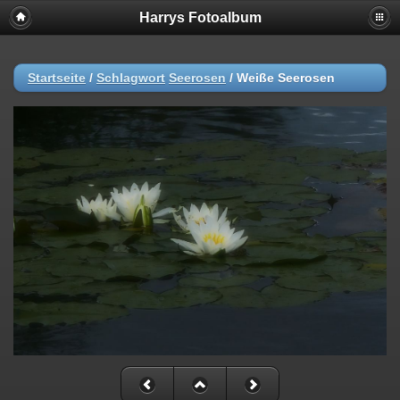
Harrys Fotoalbum
Startseite
/
Schlagwort
Seerosen
/
Weiße Seerosen