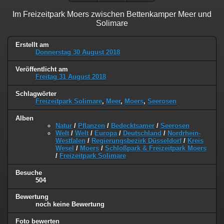
Im Freizeitpark Moers zwischen Bettenkamper Meer und
Solimare
Erstellt am
Donnerstag 30 August 2018
Veröffentlicht am
Freitag 31 August 2018
Schlagwörter
Freizeitpark Solimare
,
Meer
,
Moers
,
Seerosen
Alben
Natur
/
Pflanzen
/
Bedecktsamer
/
Seerosen
Welt
/
Welt
/
Europa
/
Deutschland
/
Nordrhein-
Westfalen
/
Regierungsbezirk Düsseldorf
/
Kreis
Wesel
/
Moers
/
Schloßpark & Freizeitpark Moers
/
Freizeitpark Solimare
Besuche
504
Bewertung
noch keine Bewertung
Foto bewerten