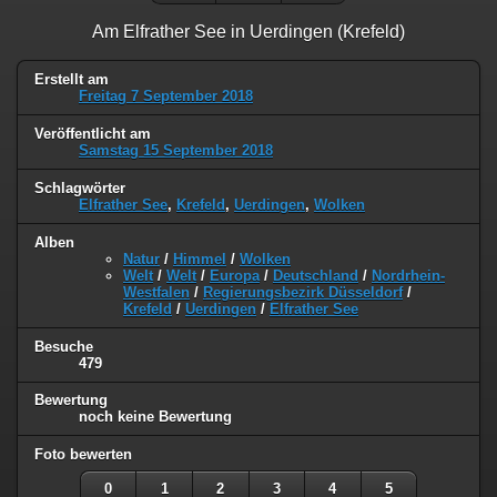
Am Elfrather See in Uerdingen (Krefeld)
Erstellt am
Freitag 7 September 2018
Veröffentlicht am
Samstag 15 September 2018
Schlagwörter
Elfrather See
,
Krefeld
,
Uerdingen
,
Wolken
Alben
Natur
/
Himmel
/
Wolken
Welt
/
Welt
/
Europa
/
Deutschland
/
Nordrhein-
Westfalen
/
Regierungsbezirk Düsseldorf
/
Krefeld
/
Uerdingen
/
Elfrather See
Besuche
479
Bewertung
noch keine Bewertung
Foto bewerten
0
1
2
3
4
5