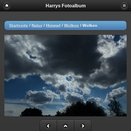
Harrys Fotoalbum
Startseite
/
Natur
/
Himmel
/
Wolken
/
Wolken