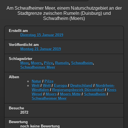
Am Schwafheimer Meer, einem Naturschutzgebiet an der
Stadtgrenze zwischen Rumeln (Duisburg) und
Schwafheim (Moers)
Erstellt am
Dienstag 15 Januar 2019
Veröffentlicht am
Montag 21 Januar 2019
Schlagwörter
Meer
,
Moers
,
Pilze
,
Rumeln
,
Schwafheim
,
Schwafheimer Meer
Alben
Natur
/
Pilze
Welt
/
Welt
/
Europa
/
Deutschland
/
Nordrhein-
Westfalen
/
Regierungsbezirk Düsseldorf
/
Kreis
Wesel
/
Moers
/
Moers Mitte
/
Schwafheim
/
Schwafheimer Meer
Besuche
2072
Bewertung
noch keine Bewertung