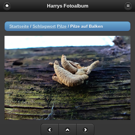
Harrys Fotoalbum
Startseite
/
Schlagwort
Pilze
/
Pilze auf Balken