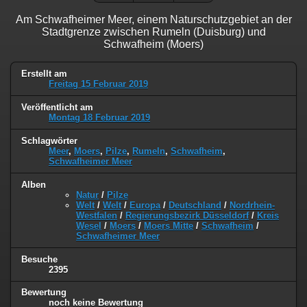
Am Schwafheimer Meer, einem Naturschutzgebiet an der
Stadtgrenze zwischen Rumeln (Duisburg) und
Schwafheim (Moers)
Erstellt am
Freitag 15 Februar 2019
Veröffentlicht am
Montag 18 Februar 2019
Schlagwörter
Meer
,
Moers
,
Pilze
,
Rumeln
,
Schwafheim
,
Schwafheimer Meer
Alben
Natur
/
Pilze
Welt
/
Welt
/
Europa
/
Deutschland
/
Nordrhein-
Westfalen
/
Regierungsbezirk Düsseldorf
/
Kreis
Wesel
/
Moers
/
Moers Mitte
/
Schwafheim
/
Schwafheimer Meer
Besuche
2395
Bewertung
noch keine Bewertung