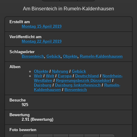
Am Binsenteich in Rumeln-Kaldenhausen
Erstellt am
Montag 15 April 2019
Veröffentlicht am
Montag 22 April 2019
Schlagwörter
Binsenteich
,
Gebäck
,
Objekte
,
Rumeln-Kaldenhausen
Alben
Objekte
/
Nahrung
/
Gebäck
Welt
/
Welt
/
Europa
/
Deutschland
/
Nordrhein-
Westfalen
/
Regierungsbezirk Düsseldorf
/
Duisburg
/
Duisburg linksrheinisch
/
Rumeln-
Kaldenhausen
/
Binsenteich
Besuche
925
Bewertung
2.91
(Bewertung)
Foto bewerten