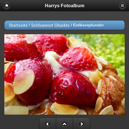
Harrys Fotoalbum
Startseite
/
Schlagwort
Objekte
/
Erdbeerplunder