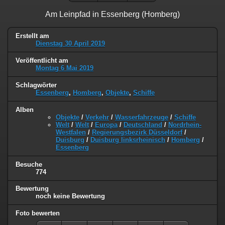
Am Leinpfad in Essenberg (Homberg)
Erstellt am
Dienstag 30 April 2019
Veröffentlicht am
Montag 6 Mai 2019
Schlagwörter
Essenberg
,
Homberg
,
Objekte
,
Schiffe
Alben
Objekte
/
Verkehr
/
Wasserfahrzeuge
/
Schiffe
Welt
/
Welt
/
Europa
/
Deutschland
/
Nordrhein-
Westfalen
/
Regierungsbezirk Düsseldorf
/
Duisburg
/
Duisburg linksrheinisch
/
Homberg
/
Essenberg
Besuche
774
Bewertung
noch keine Bewertung
Foto bewerten