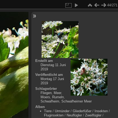
44/271
Erstellt am
Dienstag 11 Juni
2019
Veröffentlicht am
Montag 17 Juni
2019
Schlagwörter
Fliegen
,
Meer
,
Moers
,
Rumeln
,
Schwafheim
,
Schwafheimer Meer
Alben
Tiere
/
Urmünder
/
Gliederfüßer
/
Insekten
/
Fluginsekten
/
Neuflügler
/
Zweiflügler
/