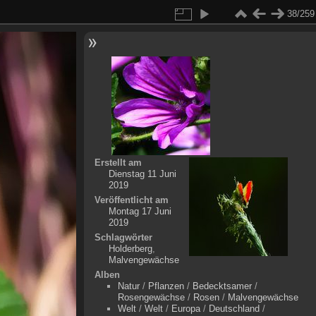
38/259
Erstellt am
Dienstag 11 Juni
2019
Veröffentlicht am
Montag 17 Juni
2019
Schlagwörter
Holderberg
,
Malvengewächse
Alben
Natur
/
Pflanzen
/
Bedecktsamer
/
Rosengewächse
/
Rosen
/
Malvengewächse
Welt
/
Welt
/
Europa
/
Deutschland
/