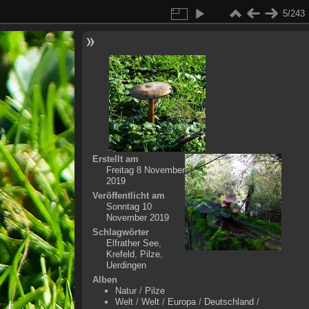
5/243
Erstellt am
Freitag 8 November
2019
Veröffentlicht am
Sonntag 10
November 2019
Schlagwörter
Elfrather See
,
Krefeld
,
Pilze
,
Uerdingen
Alben
Natur
/
Pilze
Welt
/
Welt
/
Europa
/
Deutschland
/