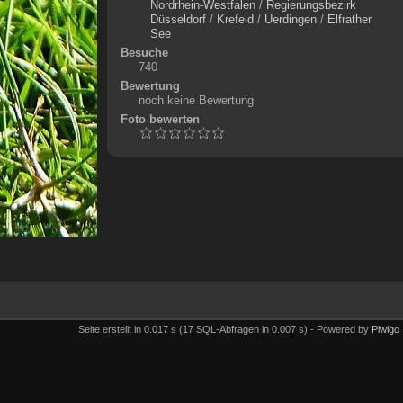
Nordrhein-Westfalen
/
Regierungsbezirk
Düsseldorf
/
Krefeld
/
Uerdingen
/
Elfrather
See
Besuche
740
Bewertung
noch keine Bewertung
Foto bewerten
Seite erstellt in 0.017 s (17 SQL-Abfragen in 0.007 s) - Powered by
Piwigo