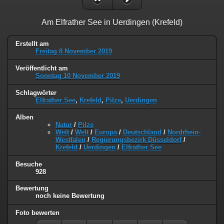
Am Elfrather See in Uerdingen (Krefeld)
Erstellt am
Freitag 8 November 2019
Veröffentlicht am
Sonntag 10 November 2019
Schlagwörter
Elfrather See
,
Krefeld
,
Pilze
,
Uerdingen
Alben
Natur
/
Pilze
Welt
/
Welt
/
Europa
/
Deutschland
/
Nordrhein-
Westfalen
/
Regierungsbezirk Düsseldorf
/
Krefeld
/
Uerdingen
/
Elfrather See
Besuche
928
Bewertung
noch keine Bewertung
Foto bewerten