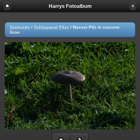
Harrys Fotoalbum
Startseite
/
Schlagwort
Pilze
/
Nasser Pilz in nassem
Gras