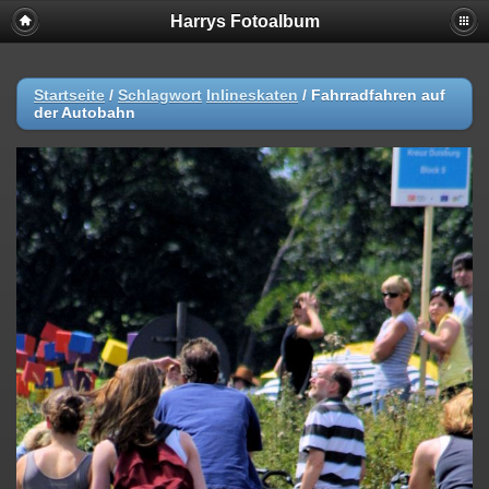
Harrys Fotoalbum
Startseite
/
Schlagwort
Inlineskaten
/
Fahrradfahren auf
der Autobahn