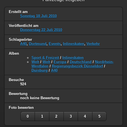
Erstellt am
Sonntag 18 Juli 2010
Veröffentlicht am
Donnerstag 22 Juli 2010
Schlagwörter
A40
,
Dortmund
,
Events
,
Inlineskaten
,
Verkehr
Alben
Sport & Freizeit
/
Inlineskaten
Welt
/
Welt
/
Europa
/
Deutschland
/
Nordrhein-
Westfalen
/
Regierungsbezirk Düsseldorf
/
Duisburg
/
A40
Besuche
924
Bewertung
noch keine Bewertung
Foto bewerten
0
1
2
3
4
5