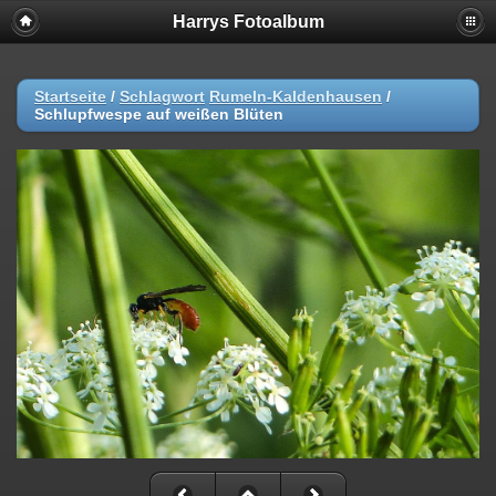
Harrys Fotoalbum
Startseite
/
Schlagwort
Rumeln-Kaldenhausen
/
Schlupfwespe auf weißen Blüten