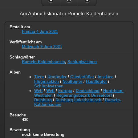
Am Aubruchskanal in Rumeln-Kaldenhausen
Erstellt am
Freitag 4 Juni 2021
Veröffentlicht am
Mittwoch 9 Juni 2021
Schlagwörter
Rumeln-Kaldenhausen
,
Schlupfwespen
Alben
Tiere
/
Urmünder
/
Gliederfüßer
/
Insekten
/
Fluginsekten
/
Neuflügler
/
Hautflügler
/
Schlupfwespen
Welt
/
Welt
/
Europa
/
Deutschland
/
Nordrhein-
Westfalen
/
Regierungsbezirk Düsseldorf
/
Duisburg
/
Duisburg linksrheinisch
/
Rumeln-
Kaldenhausen
Besuche
430
Bewertung
noch keine Bewertung