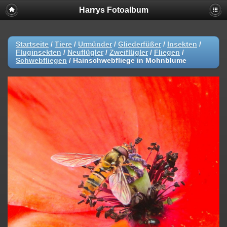
Harrys Fotoalbum
Startseite
/
Tiere
/
Urmünder
/
Gliederfüßer
/
Insekten
/
Fluginsekten
/
Neuflügler
/
Zweiflügler
/
Fliegen
/
Schwebfliegen
/
Hainschwebfliege in Mohnblume