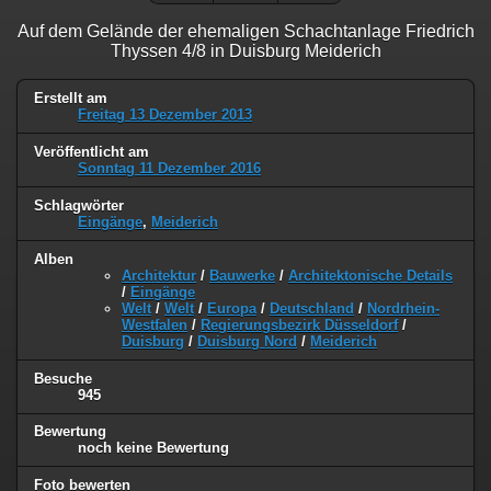
Auf dem Gelände der ehemaligen Schachtanlage Friedrich
Thyssen 4/8 in Duisburg Meiderich
Erstellt am
Freitag 13 Dezember 2013
Veröffentlicht am
Sonntag 11 Dezember 2016
Schlagwörter
Eingänge
,
Meiderich
Alben
Architektur
/
Bauwerke
/
Architektonische Details
/
Eingänge
Welt
/
Welt
/
Europa
/
Deutschland
/
Nordrhein-
Westfalen
/
Regierungsbezirk Düsseldorf
/
Duisburg
/
Duisburg Nord
/
Meiderich
Besuche
945
Bewertung
noch keine Bewertung
Foto bewerten