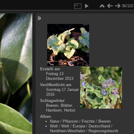
36/110
Erstellt am
Freitag 13
Dezember 2013
Veröffentlicht am
Sonntag 17 Januar
2016
Schlagwörter
Beeren
,
Blätter
,
Hamborn
,
Herbst
Alben
Natur
/
Pflanzen
/
Früchte
/
Beeren
Welt
/
Welt
/
Europa
/
Deutschland
/
Nordrhein-Westfalen
/
Regierungsbezirk