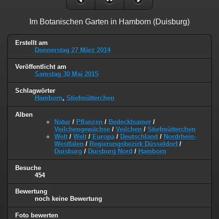
Im Botanischen Garten in Hamborn (Duisburg)
Erstellt am
Donnerstag 27 März 2014
Veröffentlicht am
Samstag 30 Mai 2015
Schlagwörter
Hamborn
,
Stiefmütterchen
Alben
Natur
/
Pflanzen
/
Bedecktsamer
/
Veilchengewächse
/
Veilchen
/
Stiefmütterchen
Welt
/
Welt
/
Europa
/
Deutschland
/
Nordrhein-
Westfalen
/
Regierungsbezirk Düsseldorf
/
Duisburg
/
Duisburg Nord
/
Hamborn
Besuche
454
Bewertung
noch keine Bewertung
Foto bewerten