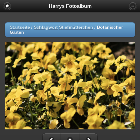
Harrys Fotoalbum
Startseite
/
Schlagwort
Stiefmütterchen
/
Botanischer
Garten